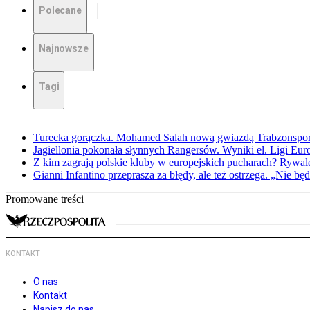
Polecane
Najnowsze
Tagi
Turecka gorączka. Mohamed Salah nową gwiazdą Trabzonspo
Jagiellonia pokonała słynnych Rangersów. Wyniki el. Ligi Eur
Z kim zagrają polskie kluby w europejskich pucharach? Rywale
Gianni Infantino przeprasza za błędy, ale też ostrzega. „Nie będ
Promowane treści
KONTAKT
O nas
Kontakt
Napisz do nas