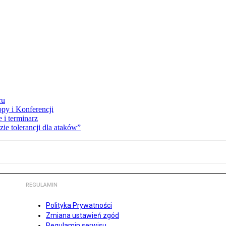
ru
opy i Konferencji
 i terminarz
zie tolerancji dla ataków”
REGULAMIN
Polityka Prywatności
Zmiana ustawień zgód
Regulamin serwisu