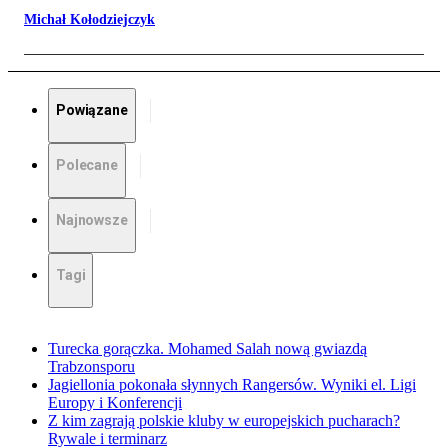
Michał Kołodziejczyk
Powiązane
Polecane
Najnowsze
Tagi
Turecka gorączka. Mohamed Salah nową gwiazdą
Trabzonsporu
Jagiellonia pokonała słynnych Rangersów. Wyniki el. Ligi
Europy i Konferencji
Z kim zagrają polskie kluby w europejskich pucharach?
Rywale i terminarz