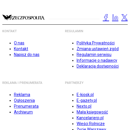
KONTAKT
REGULAMIN
O nas
Polityka Prywatności
Kontakt
Zmiana ustawień zgód
Napisz do nas
Regulamin serwisu
Informacje o nadawcy
Deklaracja dostępności
REKLAMA I PRENUMERATA
PARTNERZY
Reklama
E-kiosk.pl
Ogłoszenia
E-gazety.pl
Prenumerata
Nexto.pl
Archiwum
Mała księgowość
Kancelarierp.pl
Wieści Rolnicze
Życie Warszawy