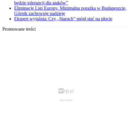
będzie tolerancji dla ataków”
Eliminacje Ligi Europy. Minimalna porażka w Budapeszcie,
Górnik zachowuje nadzieję
Ekspert wyjaśnia: Czy „Staruch” mógł stać na płocie
Promowane treści