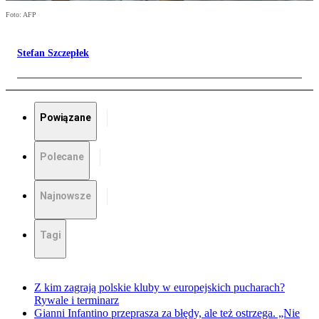
Foto: AFP
Stefan Szczepłek
Powiązane
Polecane
Najnowsze
Tagi
Z kim zagrają polskie kluby w europejskich pucharach?
Rywale i terminarz
Gianni Infantino przeprasza za błędy, ale też ostrzega. „Nie