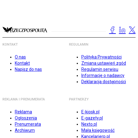
KONTAKT
REGULAMIN
O nas
Polityka Prywatności
Kontakt
Zmiana ustawień zgód
Napisz do nas
Regulamin serwisu
Informacje o nadawcy
Deklaracja dostępności
REKLAMA I PRENUMERATA
PARTNERZY
Reklama
E-kiosk.pl
Ogłoszenia
E-gazety.pl
Prenumerata
Nexto.pl
Archiwum
Mała księgowość
Kancelarierp.pl