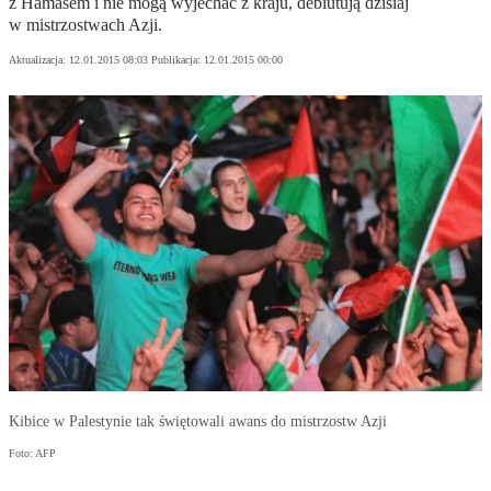
z Hamasem i nie mogą wyjechać z kraju, debiutują dzisiaj
w mistrzostwach Azji.
Aktualizacja:
12.01.2015 08:03
Publikacja:
12.01.2015 00:00
Kibice w Palestynie tak świętowali awans do mistrzostw Azji
Foto: AFP