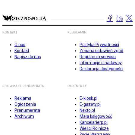
KONTAKT
REGULAMIN
O nas
Polityka Prywatności
Kontakt
Zmiana ustawień zgód
Napisz do nas
Regulamin serwisu
Informacje o nadawcy
Deklaracja dostępności
REKLAMA I PRENUMERATA
PARTNERZY
Reklama
E-kiosk.pl
Ogłoszenia
E-gazety.pl
Prenumerata
Nexto.pl
Archiwum
Mała księgowość
Kancelarierp.pl
Wieści Rolnicze
Życie Warszawy