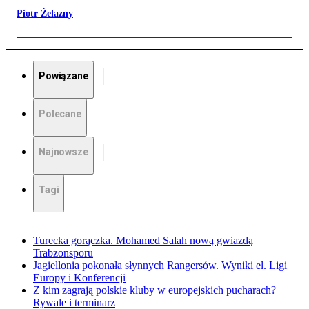
Piotr Żelazny
Powiązane
Polecane
Najnowsze
Tagi
Turecka gorączka. Mohamed Salah nową gwiazdą
Trabzonsporu
Jagiellonia pokonała słynnych Rangersów. Wyniki el. Ligi
Europy i Konferencji
Z kim zagrają polskie kluby w europejskich pucharach?
Rywale i terminarz