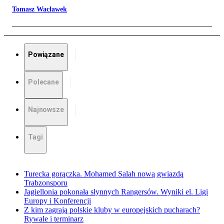
Tomasz Wacławek
Powiązane
Polecane
Najnowsze
Tagi
Turecka gorączka. Mohamed Salah nową gwiazdą
Trabzonsporu
Jagiellonia pokonała słynnych Rangersów. Wyniki el. Ligi
Europy i Konferencji
Z kim zagrają polskie kluby w europejskich pucharach?
Rywale i terminarz