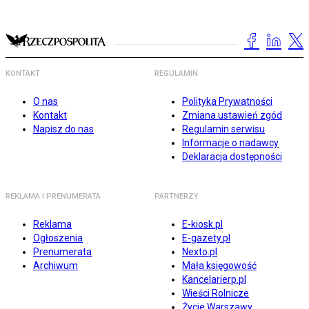
KONTAKT
REGULAMIN
O nas
Polityka Prywatności
Kontakt
Zmiana ustawień zgód
Napisz do nas
Regulamin serwisu
Informacje o nadawcy
Deklaracja dostępności
REKLAMA I PRENUMERATA
PARTNERZY
Reklama
E-kiosk.pl
Ogłoszenia
E-gazety.pl
Prenumerata
Nexto.pl
Archiwum
Mała księgowość
Kancelarierp.pl
Wieści Rolnicze
Życie Warszawy