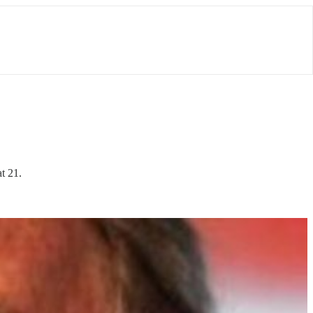
t 21.