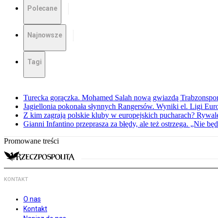
Polecane
Najnowsze
Tagi
Turecka gorączka. Mohamed Salah nową gwiazdą Trabzonspo
Jagiellonia pokonała słynnych Rangersów. Wyniki el. Ligi Eur
Z kim zagrają polskie kluby w europejskich pucharach? Rywale
Gianni Infantino przeprasza za błędy, ale też ostrzega. „Nie będ
Promowane treści
KONTAKT
O nas
Kontakt