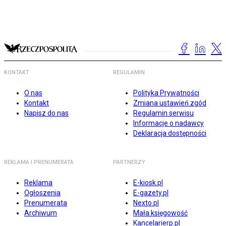
KONTAKT
REGULAMIN
O nas
Polityka Prywatności
Kontakt
Zmiana ustawień zgód
Napisz do nas
Regulamin serwisu
Informacje o nadawcy
Deklaracja dostępności
REKLAMA I PRENUMERATA
PARTNERZY
Reklama
E-kiosk.pl
Ogłoszenia
E-gazety.pl
Prenumerata
Nexto.pl
Archiwum
Mała księgowość
Kancelarierp.pl