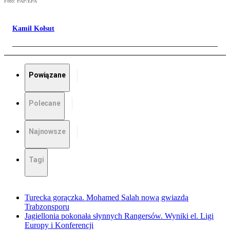
Foto: PAP/EPA
Kamil Kołsut
Powiązane
Polecane
Najnowsze
Tagi
Turecka gorączka. Mohamed Salah nową gwiazdą
Trabzonsporu
Jagiellonia pokonała słynnych Rangersów. Wyniki el. Ligi
Europy i Konferencji