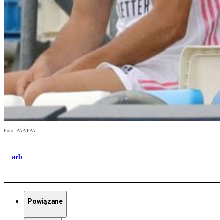
Foto: PAP/EPA
arb
Powiązane