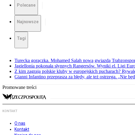
Polecane
Najnowsze
Tagi
Turecka gorączka. Mohamed Salah nową gwiazdą Trabzonspo
Jagiellonia pokonała słynnych Rangersów. Wyniki el. Ligi Eur
Z kim zagrają polskie kluby w europejskich pucharach? Rywale
Gianni Infantino przeprasza za błędy, ale też ostrzega. „Nie będ
Promowane treści
KONTAKT
O nas
Kontakt