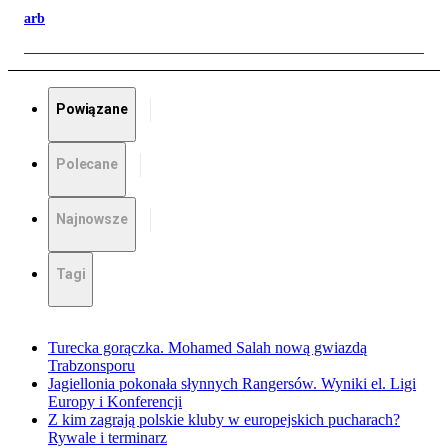
arb
Powiązane
Polecane
Najnowsze
Tagi
Turecka gorączka. Mohamed Salah nową gwiazdą
Trabzonsporu
Jagiellonia pokonała słynnych Rangersów. Wyniki el. Ligi
Europy i Konferencji
Z kim zagrają polskie kluby w europejskich pucharach?
Rywale i terminarz