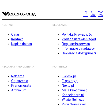
KONTAKT
REGULAMIN
O nas
Polityka Prywatności
Kontakt
Zmiana ustawień zgód
Napisz do nas
Regulamin serwisu
Informacje o nadawcy
Deklaracja dostępności
REKLAMA I PRENUMERATA
PARTNERZY
Reklama
E-kiosk.pl
Ogłoszenia
E-gazety.pl
Prenumerata
Nexto.pl
Archiwum
Mała księgowość
Kancelarierp.pl
Wieści Rolnicze
Życie Warszawy