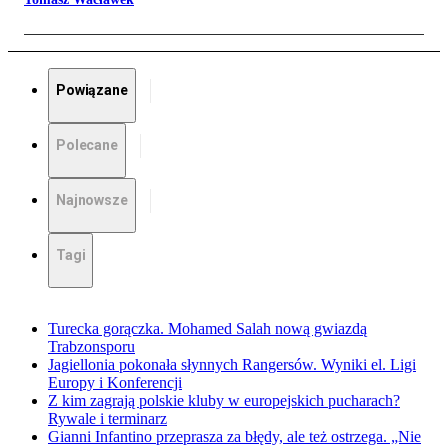
Powiązane
Polecane
Najnowsze
Tagi
Turecka gorączka. Mohamed Salah nową gwiazdą
Trabzonsporu
Jagiellonia pokonała słynnych Rangersów. Wyniki el. Ligi
Europy i Konferencji
Z kim zagrają polskie kluby w europejskich pucharach?
Rywale i terminarz
Gianni Infantino przeprasza za błędy, ale też ostrzega. „Nie