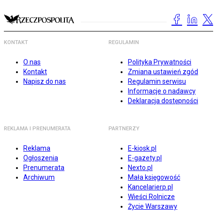
KONTAKT
REGULAMIN
O nas
Polityka Prywatności
Kontakt
Zmiana ustawień zgód
Napisz do nas
Regulamin serwisu
Informacje o nadawcy
Deklaracja dostępności
REKLAMA I PRENUMERATA
PARTNERZY
Reklama
E-kiosk.pl
Ogłoszenia
E-gazety.pl
Prenumerata
Nexto.pl
Archiwum
Mała księgowość
Kancelarierp.pl
Wieści Rolnicze
Życie Warszawy