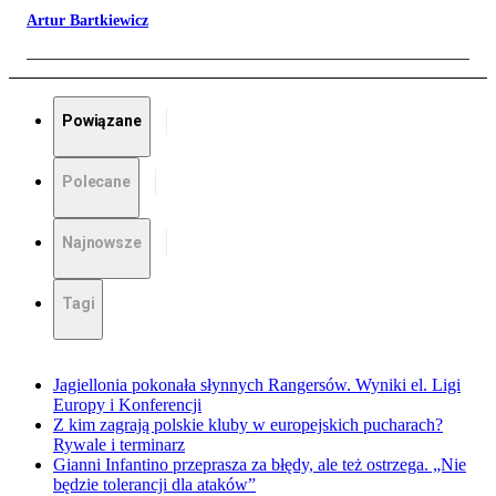
Artur Bartkiewicz
Powiązane
Polecane
Najnowsze
Tagi
Jagiellonia pokonała słynnych Rangersów. Wyniki el. Ligi
Europy i Konferencji
Z kim zagrają polskie kluby w europejskich pucharach?
Rywale i terminarz
Gianni Infantino przeprasza za błędy, ale też ostrzega. „Nie
będzie tolerancji dla ataków”