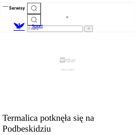
Serwisy
S
port
Termalica potknęła się na
Podbeskidziu