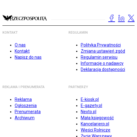
KONTAKT
REGULAMIN
O nas
Polityka Prywatności
Kontakt
Zmiana ustawień zgód
Napisz do nas
Regulamin serwisu
Informacje o nadawcy
Deklaracja dostępności
REKLAMA I PRENUMERATA
PARTNERZY
Reklama
E-kiosk.pl
Ogłoszenia
E-gazety.pl
Prenumerata
Nexto.pl
Archiwum
Mała księgowość
Kancelarierp.pl
Wieści Rolnicze
Życie Warszawy