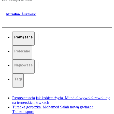
Foto: Fotorzepa/Piotr Nowak
Mirosław Żukowski
Powiązane
Polecane
Najnowsze
Tagi
Reprezentacja jak kobieta życia. Mundial wywołał rewolucję
na trenerskich ławkach
Turecka gorączka. Mohamed Salah nową gwiazdą
Trabzonsporu