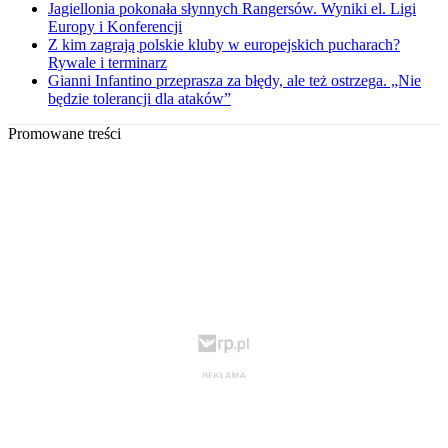
Jagiellonia pokonała słynnych Rangersów. Wyniki el. Ligi
Europy i Konferencji
Z kim zagrają polskie kluby w europejskich pucharach?
Rywale i terminarz
Gianni Infantino przeprasza za błędy, ale też ostrzega. „Nie
będzie tolerancji dla ataków”
Promowane treści