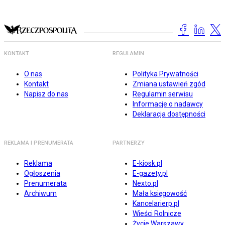
KONTAKT
REGULAMIN
O nas
Polityka Prywatności
Kontakt
Zmiana ustawień zgód
Napisz do nas
Regulamin serwisu
Informacje o nadawcy
Deklaracja dostępności
REKLAMA I PRENUMERATA
PARTNERZY
Reklama
E-kiosk.pl
Ogłoszenia
E-gazety.pl
Prenumerata
Nexto.pl
Archiwum
Mała księgowość
Kancelarierp.pl
Wieści Rolnicze
Życie Warszawy