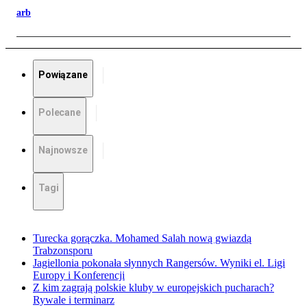
arb
Powiązane
Polecane
Najnowsze
Tagi
Turecka gorączka. Mohamed Salah nową gwiazdą
Trabzonsporu
Jagiellonia pokonała słynnych Rangersów. Wyniki el. Ligi
Europy i Konferencji
Z kim zagrają polskie kluby w europejskich pucharach?
Rywale i terminarz