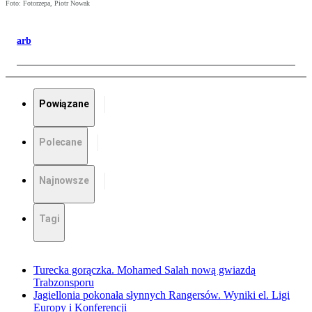
Foto: Fotorzepa, Piotr Nowak
arb
Powiązane
Polecane
Najnowsze
Tagi
Turecka gorączka. Mohamed Salah nową gwiazdą
Trabzonsporu
Jagiellonia pokonała słynnych Rangersów. Wyniki el. Ligi
Europy i Konferencji