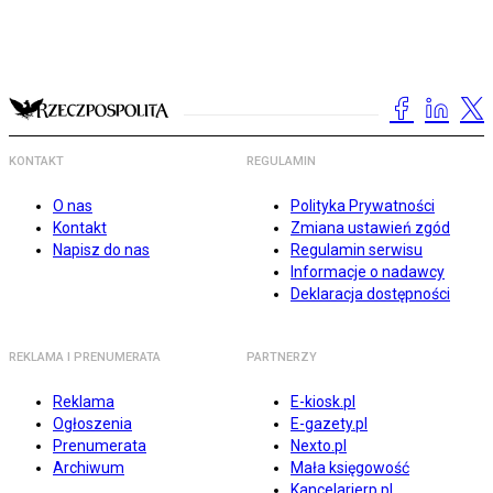
KONTAKT
REGULAMIN
O nas
Polityka Prywatności
Kontakt
Zmiana ustawień zgód
Napisz do nas
Regulamin serwisu
Informacje o nadawcy
Deklaracja dostępności
REKLAMA I PRENUMERATA
PARTNERZY
Reklama
E-kiosk.pl
Ogłoszenia
E-gazety.pl
Prenumerata
Nexto.pl
Archiwum
Mała księgowość
Kancelarierp.pl