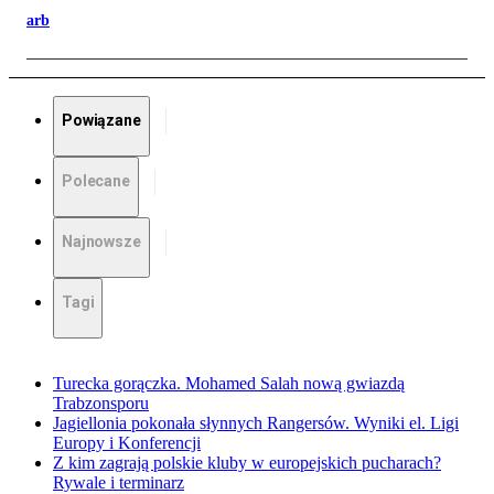
arb
Powiązane
Polecane
Najnowsze
Tagi
Turecka gorączka. Mohamed Salah nową gwiazdą
Trabzonsporu
Jagiellonia pokonała słynnych Rangersów. Wyniki el. Ligi
Europy i Konferencji
Z kim zagrają polskie kluby w europejskich pucharach?
Rywale i terminarz