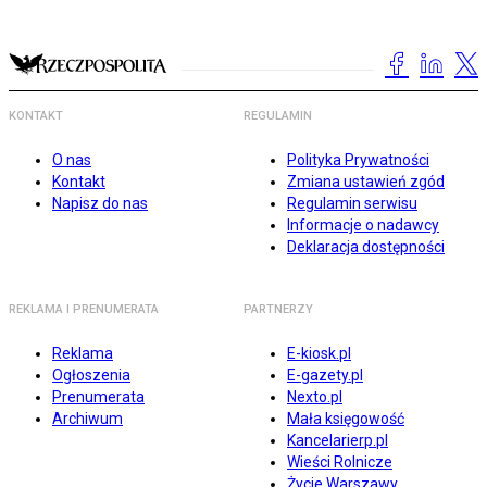
KONTAKT
REGULAMIN
O nas
Polityka Prywatności
Kontakt
Zmiana ustawień zgód
Napisz do nas
Regulamin serwisu
Informacje o nadawcy
Deklaracja dostępności
REKLAMA I PRENUMERATA
PARTNERZY
Reklama
E-kiosk.pl
Ogłoszenia
E-gazety.pl
Prenumerata
Nexto.pl
Archiwum
Mała księgowość
Kancelarierp.pl
Wieści Rolnicze
Życie Warszawy