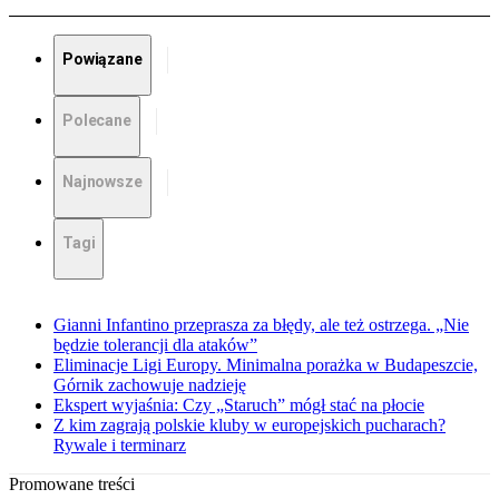
Powiązane
Polecane
Najnowsze
Tagi
Gianni Infantino przeprasza za błędy, ale też ostrzega. „Nie
będzie tolerancji dla ataków”
Eliminacje Ligi Europy. Minimalna porażka w Budapeszcie,
Górnik zachowuje nadzieję
Ekspert wyjaśnia: Czy „Staruch” mógł stać na płocie
Z kim zagrają polskie kluby w europejskich pucharach?
Rywale i terminarz
Promowane treści