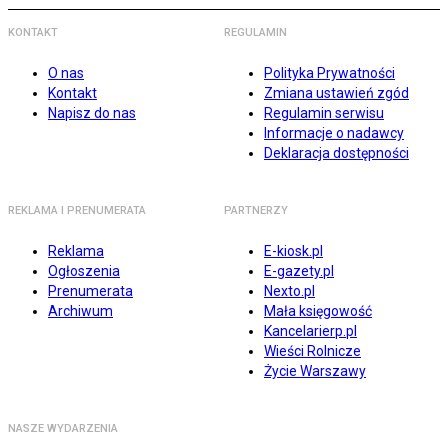
KONTAKT
REGULAMIN
O nas
Polityka Prywatności
Kontakt
Zmiana ustawień zgód
Napisz do nas
Regulamin serwisu
Informacje o nadawcy
Deklaracja dostępności
REKLAMA I PRENUMERATA
PARTNERZY
Reklama
E-kiosk.pl
Ogłoszenia
E-gazety.pl
Prenumerata
Nexto.pl
Archiwum
Mała księgowość
Kancelarierp.pl
Wieści Rolnicze
Życie Warszawy
NASZE WYDARZENIA