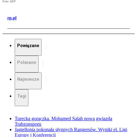
Foto: AFP
rp.pl
Powiązane
Polecane
Najnowsze
Tagi
Turecka gorączka. Mohamed Salah nową gwiazdą
Trabzonsporu
Jagiellonia pokonała słynnych Rangersów. Wyniki el. Ligi
Europy i Konferencji