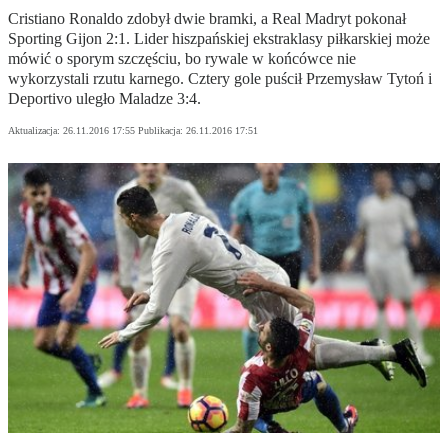
Cristiano Ronaldo zdobył dwie bramki, a Real Madryt pokonał
Sporting Gijon 2:1. Lider hiszpańskiej ekstraklasy piłkarskiej może
mówić o sporym szczęściu, bo rywale w końcówce nie
wykorzystali rzutu karnego. Cztery gole puścił Przemysław Tytoń i
Deportivo uległo Maladze 3:4.
Aktualizacja:
26.11.2016 17:55
Publikacja:
26.11.2016 17:51