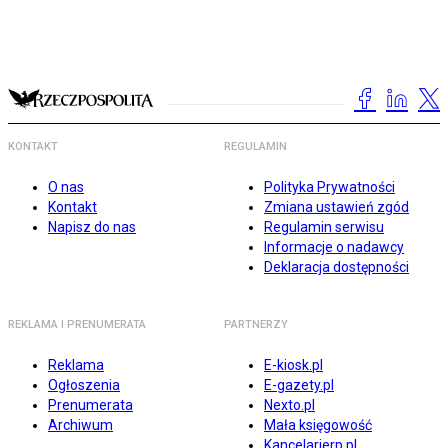
KONTAKT
REGULAMIN
O nas
Polityka Prywatności
Kontakt
Zmiana ustawień zgód
Napisz do nas
Regulamin serwisu
Informacje o nadawcy
Deklaracja dostępności
REKLAMA I PRENUMERATA
PARTNERZY
Reklama
E-kiosk.pl
Ogłoszenia
E-gazety.pl
Prenumerata
Nexto.pl
Archiwum
Mała księgowość
Kancelarierp.pl