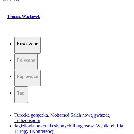
Foto: PAP/EPA
Tomasz Wacławek
Powiązane
Polecane
Najnowsze
Tagi
Turecka gorączka. Mohamed Salah nową gwiazdą
Trabzonsporu
Jagiellonia pokonała słynnych Rangersów. Wyniki el. Ligi
Europy i Konferencji