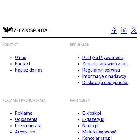
KONTAKT
REGULAMIN
O nas
Polityka Prywatności
Kontakt
Zmiana ustawień zgód
Napisz do nas
Regulamin serwisu
Informacje o nadawcy
Deklaracja dostępności
REKLAMA I PRENUMERATA
PARTNERZY
Reklama
E-kiosk.pl
Ogłoszenia
E-gazety.pl
Prenumerata
Nexto.pl
Archiwum
Mała księgowość
Kancelarierp.pl