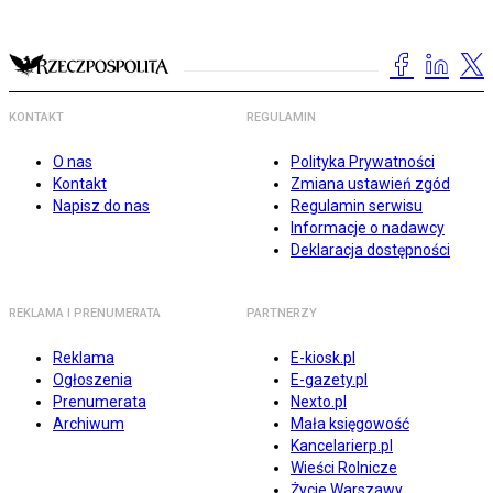
KONTAKT
REGULAMIN
O nas
Polityka Prywatności
Kontakt
Zmiana ustawień zgód
Napisz do nas
Regulamin serwisu
Informacje o nadawcy
Deklaracja dostępności
REKLAMA I PRENUMERATA
PARTNERZY
Reklama
E-kiosk.pl
Ogłoszenia
E-gazety.pl
Prenumerata
Nexto.pl
Archiwum
Mała księgowość
Kancelarierp.pl
Wieści Rolnicze
Życie Warszawy