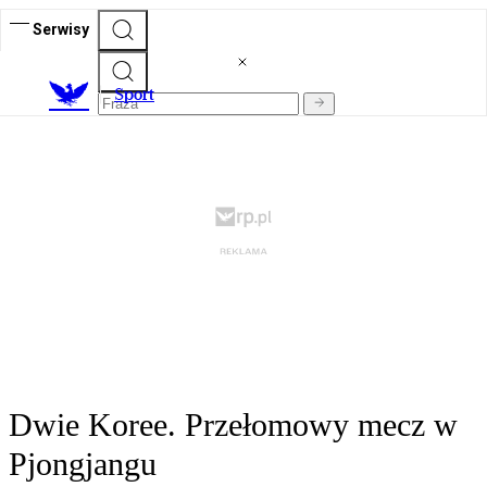
Serwisy
S
port
Dwie Koree. Przełomowy mecz w
Pjongjangu