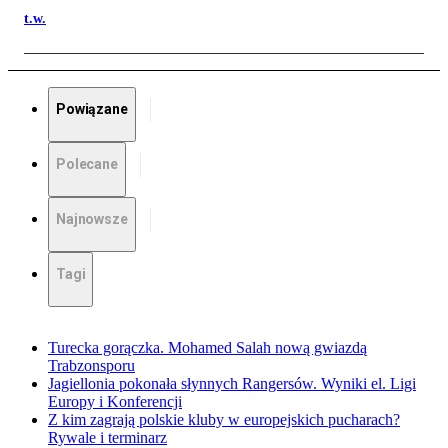
t.w.
Powiązane
Polecane
Najnowsze
Tagi
Turecka gorączka. Mohamed Salah nową gwiazdą
Trabzonsporu
Jagiellonia pokonała słynnych Rangersów. Wyniki el. Ligi
Europy i Konferencji
Z kim zagrają polskie kluby w europejskich pucharach?
Rywale i terminarz