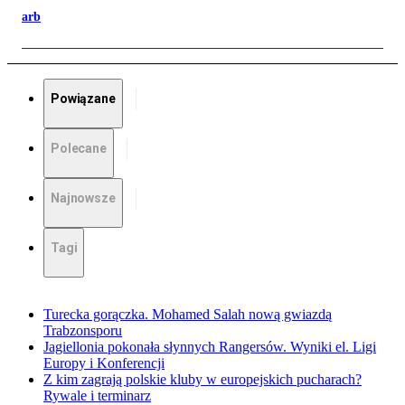
arb
Powiązane
Polecane
Najnowsze
Tagi
Turecka gorączka. Mohamed Salah nową gwiazdą
Trabzonsporu
Jagiellonia pokonała słynnych Rangersów. Wyniki el. Ligi
Europy i Konferencji
Z kim zagrają polskie kluby w europejskich pucharach?
Rywale i terminarz