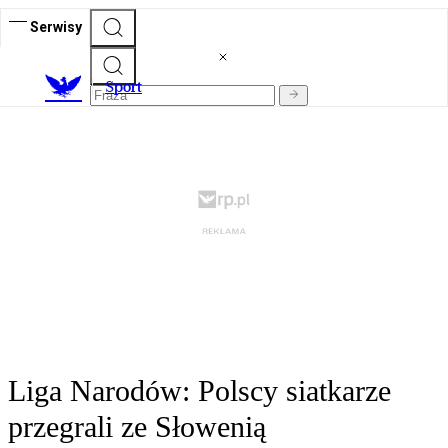
Serwisy
S
port
Liga Narodów: Polscy siatkarze
przegrali ze Słowenią