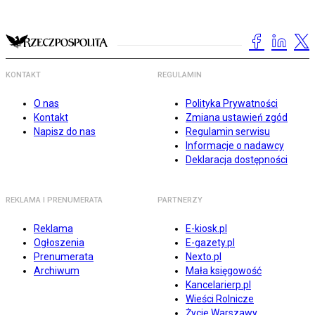
KONTAKT
REGULAMIN
O nas
Polityka Prywatności
Kontakt
Zmiana ustawień zgód
Napisz do nas
Regulamin serwisu
Informacje o nadawcy
Deklaracja dostępności
REKLAMA I PRENUMERATA
PARTNERZY
Reklama
E-kiosk.pl
Ogłoszenia
E-gazety.pl
Prenumerata
Nexto.pl
Archiwum
Mała księgowość
Kancelarierp.pl
Wieści Rolnicze
Życie Warszawy