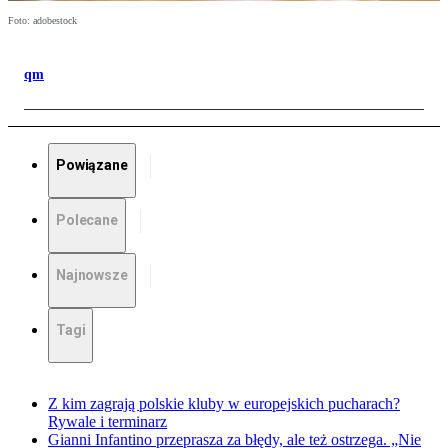
Foto: adobestock
qm
Powiązane
Polecane
Najnowsze
Tagi
Z kim zagrają polskie kluby w europejskich pucharach?
Rywale i terminarz
Gianni Infantino przeprasza za błędy, ale też ostrzega. „Nie