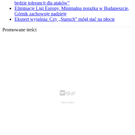
będzie tolerancji dla ataków”
Eliminacje Ligi Europy. Minimalna porażka w Budapeszcie,
Górnik zachowuje nadzieję
Ekspert wyjaśnia: Czy „Staruch” mógł stać na płocie
Promowane treści