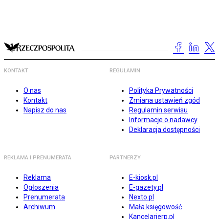
KONTAKT
REGULAMIN
O nas
Polityka Prywatności
Kontakt
Zmiana ustawień zgód
Napisz do nas
Regulamin serwisu
Informacje o nadawcy
Deklaracja dostępności
REKLAMA I PRENUMERATA
PARTNERZY
Reklama
E-kiosk.pl
Ogłoszenia
E-gazety.pl
Prenumerata
Nexto.pl
Archiwum
Mała księgowość
Kancelarierp.pl