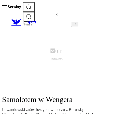
Serwisy
S
port
Samolotem w Wengera
Lewandowski znów bez gola w meczu z Borussią