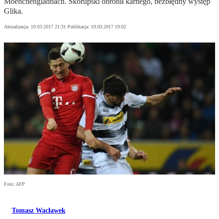
Moenchengladbach. Skorupski obronił karnego, bezbłędny występ
Glika.
Aktualizacja:
19.03.2017 21:31
Publikacja:
19.03.2017 19:02
Foto: AFP
Tomasz Wacławek