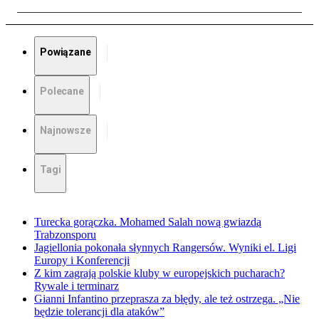
Powiązane
Polecane
Najnowsze
Tagi
Turecka gorączka. Mohamed Salah nową gwiazdą
Trabzonsporu
Jagiellonia pokonała słynnych Rangersów. Wyniki el. Ligi
Europy i Konferencji
Z kim zagrają polskie kluby w europejskich pucharach?
Rywale i terminarz
Gianni Infantino przeprasza za błędy, ale też ostrzega. „Nie
będzie tolerancji dla ataków”