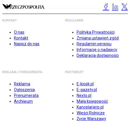
KONTAKT
REGULAMIN
O nas
Polityka Prywatności
Kontakt
Zmiana ustawień zgód
Napisz do nas
Regulamin serwisu
Informacje o nadawcy
Deklaracja dostępności
REKLAMA I PRENUMERATA
PARTNERZY
Reklama
E-kiosk.pl
Ogłoszenia
E-gazety.pl
Prenumerata
Nexto.pl
Archiwum
Mała księgowość
Kancelarierp.pl
Wieści Rolnicze
Życie Warszawy