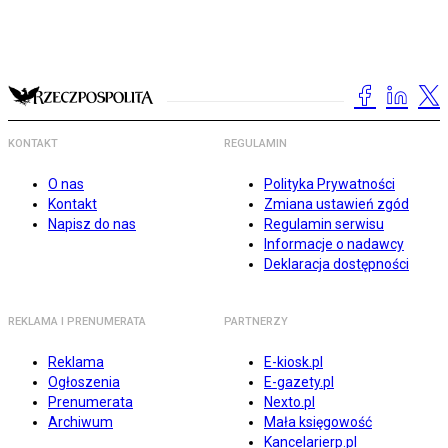
KONTAKT
REGULAMIN
O nas
Polityka Prywatności
Kontakt
Zmiana ustawień zgód
Napisz do nas
Regulamin serwisu
Informacje o nadawcy
Deklaracja dostępności
REKLAMA I PRENUMERATA
PARTNERZY
Reklama
E-kiosk.pl
Ogłoszenia
E-gazety.pl
Prenumerata
Nexto.pl
Archiwum
Mała księgowość
Kancelarierp.pl