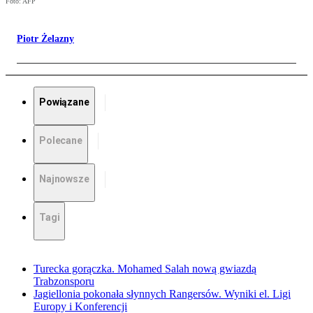
Foto: AFP
Piotr Żelazny
Powiązane
Polecane
Najnowsze
Tagi
Turecka gorączka. Mohamed Salah nową gwiazdą
Trabzonsporu
Jagiellonia pokonała słynnych Rangersów. Wyniki el. Ligi
Europy i Konferencji