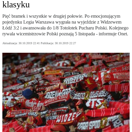
klasyku
Pięć bramek i wszystkie w drugiej połowie. Po emocjonującym
pojedynku Legia Warszawa wygrała na wyjeździe z Widzewem
Łódź 3:2 i awansowała do 1/8 Totolotek Pucharu Polski. Kolejnego
rywala wicemistrzowie Polski poznają 5 listopada - informuje Onet.
Aktualizacja:
30.10.2019 22:41
Publikacja:
30.10.2019 22:27