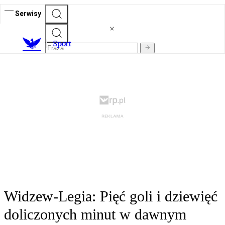
Serwisy
S
port
Widzew-Legia: Pięć goli i dziewięć
doliczonych minut w dawnym