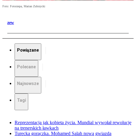
Foto: Fotorzepa, Marian Zubrzycki
zew
Powiązane
Polecane
Najnowsze
Tagi
Reprezentacja jak kobieta życia. Mundial wywołał rewolucję
na trenerskich ławkach
Turecka gorączka. Mohamed Salah nową gwiazdą