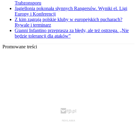
Trabzonsporu
Jagiellonia pokonała słynnych Rangersów. Wyniki el. Ligi
Europy i Konferencji
Z kim zagrają polskie kluby w europejskich pucharach?
Rywale i terminarz
Gianni Infantino przeprasza za błędy, ale też ostrzega. „Nie
będzie tolerancji dla ataków”
Promowane treści