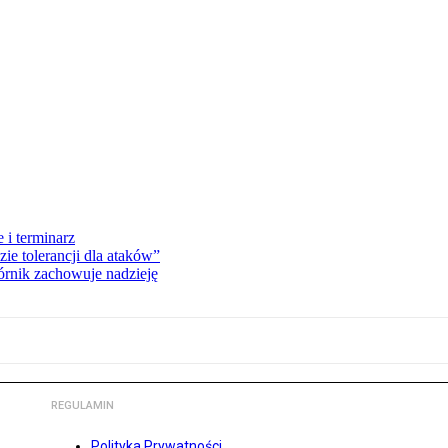
 i terminarz
zie tolerancji dla ataków”
órnik zachowuje nadzieję
REGULAMIN
Polityka Prywatności