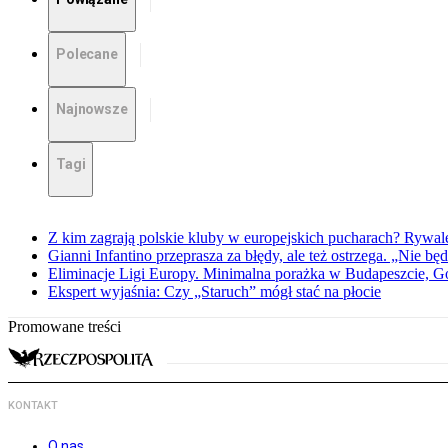
Polecane
Najnowsze
Tagi
Z kim zagrają polskie kluby w europejskich pucharach? Rywale
Gianni Infantino przeprasza za błędy, ale też ostrzega. „Nie będ
Eliminacje Ligi Europy. Minimalna porażka w Budapeszcie, G
Ekspert wyjaśnia: Czy „Staruch” mógł stać na płocie
Promowane treści
KONTAKT
O nas