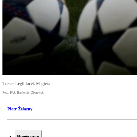
Trener Legii Jacek Magiera
Foto: PAP, Bartłomiej Zborowski
Piotr Żelazny
Powiązane