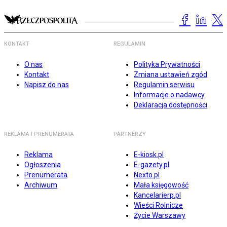
KONTAKT
REGULAMIN
O nas
Polityka Prywatności
Kontakt
Zmiana ustawień zgód
Napisz do nas
Regulamin serwisu
Informacje o nadawcy
Deklaracja dostępności
REKLAMA I PRENUMERATA
PARTNERZY
Reklama
E-kiosk.pl
Ogłoszenia
E-gazety.pl
Prenumerata
Nexto.pl
Archiwum
Mała księgowość
Kancelarierp.pl
Wieści Rolnicze
Życie Warszawy