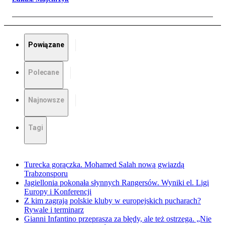
Powiązane
Polecane
Najnowsze
Tagi
Turecka gorączka. Mohamed Salah nową gwiazdą
Trabzonsporu
Jagiellonia pokonała słynnych Rangersów. Wyniki el. Ligi
Europy i Konferencji
Z kim zagrają polskie kluby w europejskich pucharach?
Rywale i terminarz
Gianni Infantino przeprasza za błędy, ale też ostrzega. „Nie