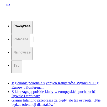
mz
Powiązane
Polecane
Najnowsze
Tagi
Jagiellonia pokonała słynnych Rangersów. Wyniki el. Ligi
Europy i Konferencji
Z kim zagrają polskie kluby w europejskich pucharach?
Rywale i terminarz
Gianni Infantino przeprasza za błędy, ale też ostrzega. „Nie
będzie tolerancji dla ataków”