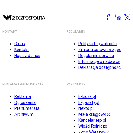
KONTAKT
REGULAMIN
O nas
Polityka Prywatności
Kontakt
Zmiana ustawień zgód
Napisz do nas
Regulamin serwisu
Informacje o nadawcy
Deklaracja dostępności
REKLAMA I PRENUMERATA
PARTNERZY
Reklama
E-kiosk.pl
Ogłoszenia
E-gazety.pl
Prenumerata
Nexto.pl
Archiwum
Mała księgowość
Kancelarierp.pl
Wieści Rolnicze
Życie Warszawy