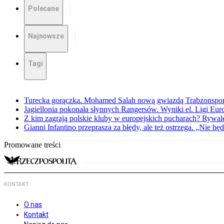
Polecane
Najnowsze
Tagi
Turecka gorączka. Mohamed Salah nową gwiazdą Trabzonspo
Jagiellonia pokonała słynnych Rangersów. Wyniki el. Ligi Eur
Z kim zagrają polskie kluby w europejskich pucharach? Rywale
Gianni Infantino przeprasza za błędy, ale też ostrzega. „Nie będ
Promowane treści
KONTAKT
O nas
Kontakt