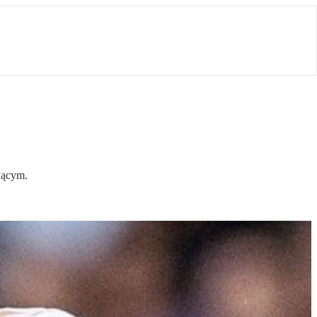
jącym.