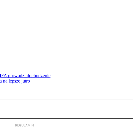
FIFA prowadzi dochodzenie
 na lepsze jutro
REGULAMIN