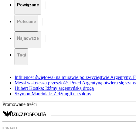
Powiązane
Polecane
Najnowsze
Tagi
Influencer świętował na murawie po zwycięstwie Argentyny. 
Messi wskrzesza przeszłość. Przed Argentyną otwiera się szansa
Hubert Kostka: Idźmy argentyńską drogą
Szymon Marciniak: Z dżungli na salony
Promowane treści
KONTAKT