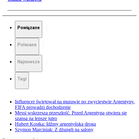
Powiązane
Polecane
Najnowsze
Tagi
Influencer świętował na murawie po zwycięstwie Argentyny.
FIFA prowadzi dochodzenie
Messi wskrzesza przeszłość. Przed Argentyną otwiera się
szansa na lepsze jutro
Hubert Kostka: Idźmy argentyńską drogą
Szymon Marciniak: Z dżungli na salony