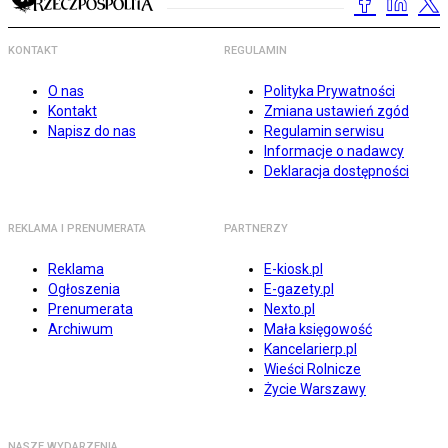
KONTAKT
REGULAMIN
O nas
Polityka Prywatności
Kontakt
Zmiana ustawień zgód
Napisz do nas
Regulamin serwisu
Informacje o nadawcy
Deklaracja dostępności
REKLAMA I PRENUMERATA
PARTNERZY
Reklama
E-kiosk.pl
Ogłoszenia
E-gazety.pl
Prenumerata
Nexto.pl
Archiwum
Mała księgowość
Kancelarierp.pl
Wieści Rolnicze
Życie Warszawy
NASZE WYDARZENIA