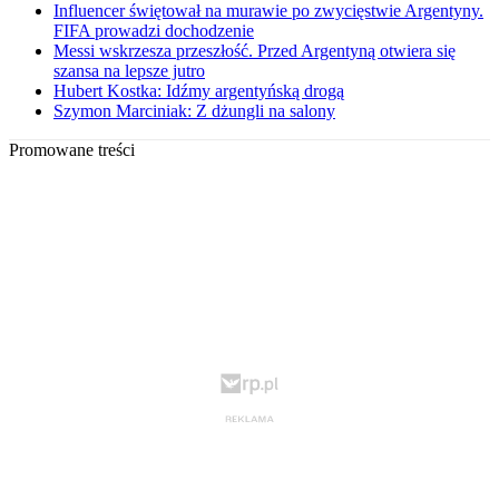
Influencer świętował na murawie po zwycięstwie Argentyny.
FIFA prowadzi dochodzenie
Messi wskrzesza przeszłość. Przed Argentyną otwiera się
szansa na lepsze jutro
Hubert Kostka: Idźmy argentyńską drogą
Szymon Marciniak: Z dżungli na salony
Promowane treści