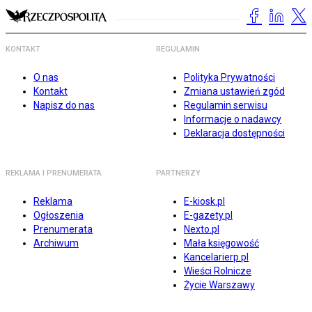
KONTAKT
REGULAMIN
O nas
Polityka Prywatności
Kontakt
Zmiana ustawień zgód
Napisz do nas
Regulamin serwisu
Informacje o nadawcy
Deklaracja dostępności
REKLAMA I PRENUMERATA
PARTNERZY
Reklama
E-kiosk.pl
Ogłoszenia
E-gazety.pl
Prenumerata
Nexto.pl
Archiwum
Mała księgowość
Kancelarierp.pl
Wieści Rolnicze
Życie Warszawy