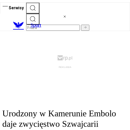
Serwisy
S
port
Urodzony w Kamerunie Embolo
daje zwycięstwo Szwajcarii