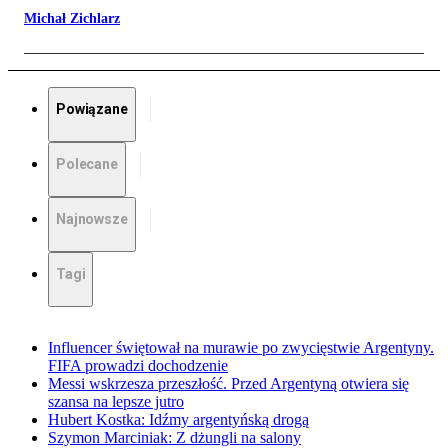
Michał Zichlarz
Powiązane
Polecane
Najnowsze
Tagi
Influencer świętował na murawie po zwycięstwie Argentyny.
FIFA prowadzi dochodzenie
Messi wskrzesza przeszłość. Przed Argentyną otwiera się
szansa na lepsze jutro
Hubert Kostka: Idźmy argentyńską drogą
Szymon Marciniak: Z dżungli na salony