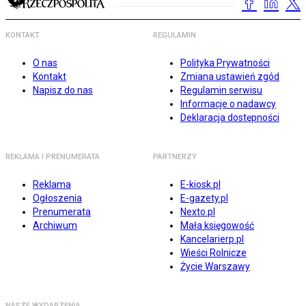
KONTAKT
REGULAMIN
O nas
Polityka Prywatności
Kontakt
Zmiana ustawień zgód
Napisz do nas
Regulamin serwisu
Informacje o nadawcy
Deklaracja dostępności
REKLAMA I PRENUMERATA
PARTNERZY
Reklama
E-kiosk.pl
Ogłoszenia
E-gazety.pl
Prenumerata
Nexto.pl
Archiwum
Mała księgowość
Kancelarierp.pl
Wieści Rolnicze
Życie Warszawy
NASZE WYDARZENIA