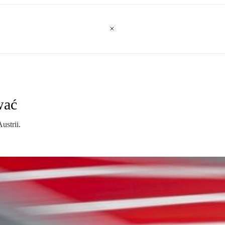
wać
ustrii.