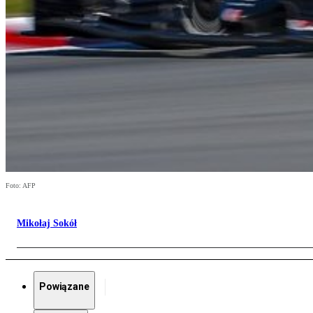
Foto: AFP
Mikołaj Sokół
Powiązane