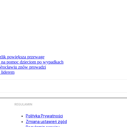
zlik powiększa przewagę
 na pomoc dzieciom po wypadkach
 Wrocławiu znów prowadzi
 liderem
REGULAMIN
Polityka Prywatności
Zmiana ustawień zgód