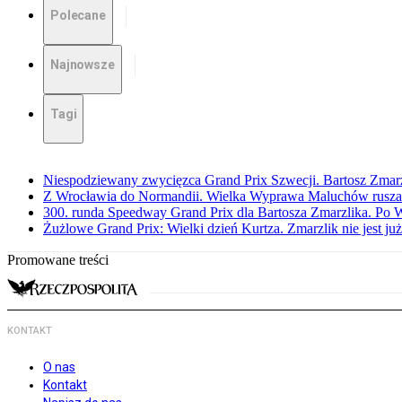
Polecane
Najnowsze
Tagi
Niespodziewany zwycięzca Grand Prix Szwecji. Bartosz Zmar
Z Wrocławia do Normandii. Wielka Wyprawa Maluchów rusza
300. runda Speedway Grand Prix dla Bartosza Zmarzlika. Po
Żużlowe Grand Prix: Wielki dzień Kurtza. Zmarzlik nie jest już
Promowane treści
KONTAKT
O nas
Kontakt