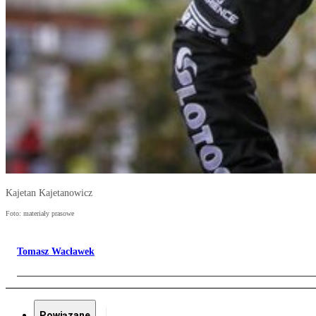
Kajetan Kajetanowicz
Foto: materiały prasowe
Tomasz Wacławek
Powiązane