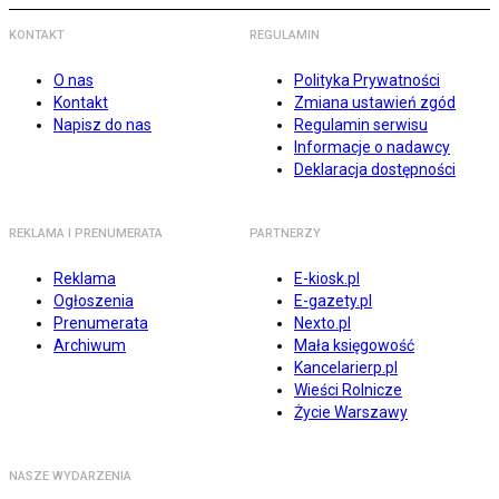
KONTAKT
REGULAMIN
O nas
Polityka Prywatności
Kontakt
Zmiana ustawień zgód
Napisz do nas
Regulamin serwisu
Informacje o nadawcy
Deklaracja dostępności
REKLAMA I PRENUMERATA
PARTNERZY
Reklama
E-kiosk.pl
Ogłoszenia
E-gazety.pl
Prenumerata
Nexto.pl
Archiwum
Mała księgowość
Kancelarierp.pl
Wieści Rolnicze
Życie Warszawy
NASZE WYDARZENIA