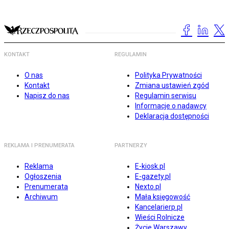
KONTAKT
REGULAMIN
O nas
Polityka Prywatności
Kontakt
Zmiana ustawień zgód
Napisz do nas
Regulamin serwisu
Informacje o nadawcy
Deklaracja dostępności
REKLAMA I PRENUMERATA
PARTNERZY
Reklama
E-kiosk.pl
Ogłoszenia
E-gazety.pl
Prenumerata
Nexto.pl
Archiwum
Mała księgowość
Kancelarierp.pl
Wieści Rolnicze
Życie Warszawy