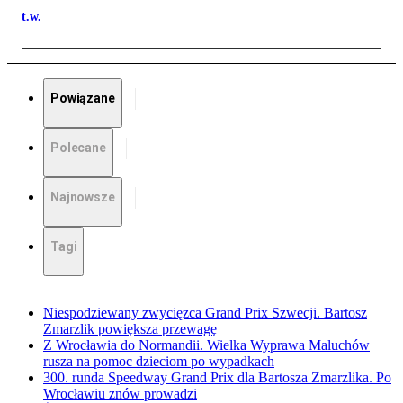
t.w.
Powiązane
Polecane
Najnowsze
Tagi
Niespodziewany zwycięzca Grand Prix Szwecji. Bartosz
Zmarzlik powiększa przewagę
Z Wrocławia do Normandii. Wielka Wyprawa Maluchów
rusza na pomoc dzieciom po wypadkach
300. runda Speedway Grand Prix dla Bartosza Zmarzlika. Po
Wrocławiu znów prowadzi