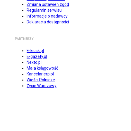
Zmiana ustawień zgód
Regulamin serwisu
Informacje o nadawcy
Deklaracja dostępności
PARTNERZY
E-kiosk.pl
E-gazety.pl
Nexto.pl
Mała księgowość
Kancelarierp.pl
Wieści Rolnicze
Życie Warszawy