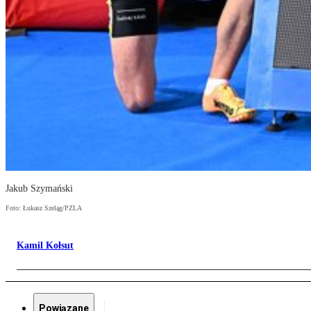
Jakub Szymański
Foto: Łukasz Szeląg/PZLA
Kamil Kołsut
Powiązane