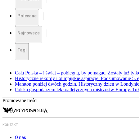
Polecane
Najnowsze
Tagi
Cała Polska – i świat – pobiegną, by pomagać. Zostały już tyl
Historyczne rekordy i olimpijskie aspiracje. Podsumowanie 5
Maraton poniżej dwóch godzin. Historyczny dzień w Londyni
Polska gospodarzem lekkoatletycznych mistrzostw Europy. Tuż
Promowane treści
KONTAKT
O nas