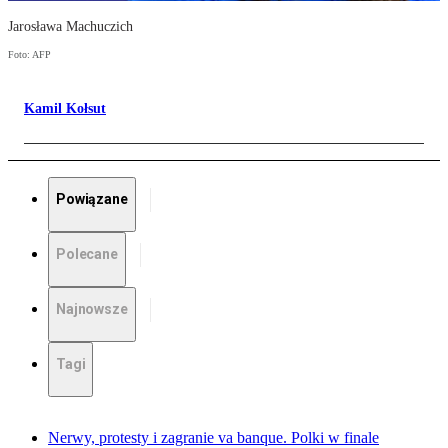
Jarosława Machuczich
Foto: AFP
Kamil Kołsut
Powiązane
Polecane
Najnowsze
Tagi
Nerwy, protesty i zagranie va banque. Polki w finale