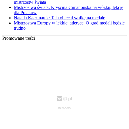
mistrzostw świata
Mistrzostwa świata. Kryscina Cimanouska na wózku, lekcje
dla Polaków
Natalia Kaczmarek: Tata obiecał szafkę na medale
Mistrzostwa Europy w lekkiej atletyce. O grad medali będzie
trudno
Promowane treści