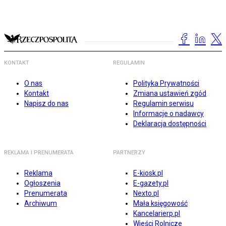
KONTAKT
REGULAMIN
O nas
Polityka Prywatności
Kontakt
Zmiana ustawień zgód
Napisz do nas
Regulamin serwisu
Informacje o nadawcy
Deklaracja dostępności
REKLAMA I PRENUMERATA
PARTNERZY
Reklama
E-kiosk.pl
Ogłoszenia
E-gazety.pl
Prenumerata
Nexto.pl
Archiwum
Mała księgowość
Kancelarierp.pl
Wieści Rolnicze