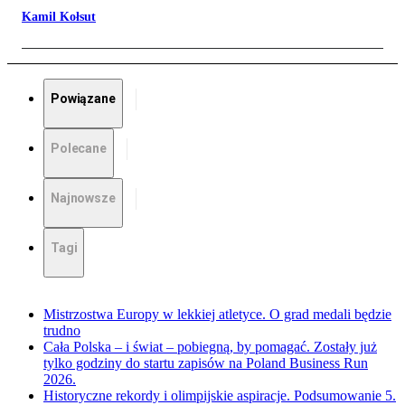
Kamil Kołsut
Powiązane
Polecane
Najnowsze
Tagi
Mistrzostwa Europy w lekkiej atletyce. O grad medali będzie
trudno
Cała Polska – i świat – pobiegną, by pomagać. Zostały już
tylko godziny do startu zapisów na Poland Business Run
2026.
Historyczne rekordy i olimpijskie aspiracje. Podsumowanie 5.