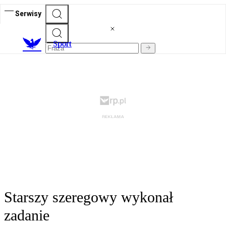
Serwisy
S
port
Starszy szeregowy wykonał
zadanie