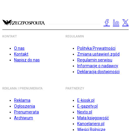
KONTAKT
REGULAMIN
O nas
Polityka Prywatności
Kontakt
Zmiana ustawień zgód
Napisz do nas
Regulamin serwisu
Informacje o nadawcy
Deklaracja dostępności
REKLAMA I PRENUMERATA
PARTNERZY
Reklama
E-kiosk.pl
Ogłoszenia
E-gazety.pl
Prenumerata
Nexto.pl
Archiwum
Mała księgowość
Kancelarierp.pl
Wieści Rolnicze