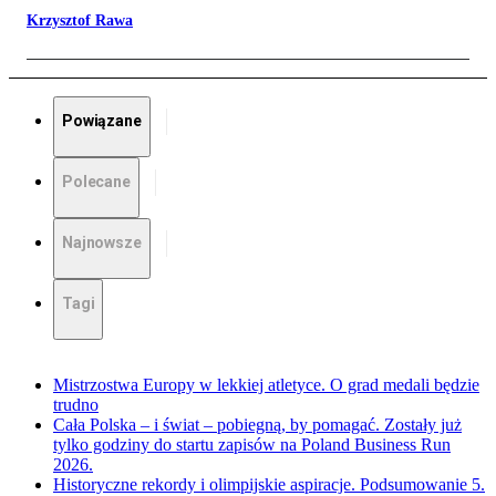
Krzysztof Rawa
Powiązane
Polecane
Najnowsze
Tagi
Mistrzostwa Europy w lekkiej atletyce. O grad medali będzie
trudno
Cała Polska – i świat – pobiegną, by pomagać. Zostały już
tylko godziny do startu zapisów na Poland Business Run
2026.
Historyczne rekordy i olimpijskie aspiracje. Podsumowanie 5.