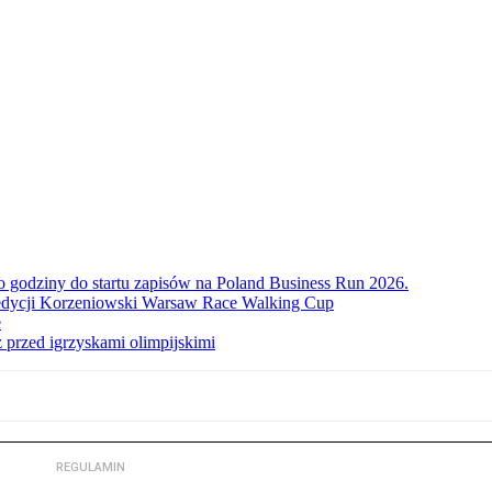
ko godziny do startu zapisów na Poland Business Run 2026.
. edycji Korzeniowski Warsaw Race Walking Cup
e
 przed igrzyskami olimpijskimi
REGULAMIN