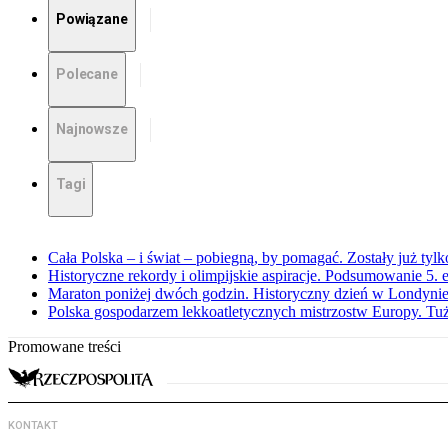
Powiązane
Polecane
Najnowsze
Tagi
Cała Polska – i świat – pobiegną, by pomagać. Zostały już tyl
Historyczne rekordy i olimpijskie aspiracje. Podsumowanie 5
Maraton poniżej dwóch godzin. Historyczny dzień w Londyni
Polska gospodarzem lekkoatletycznych mistrzostw Europy. Tuż
Promowane treści
KONTAKT