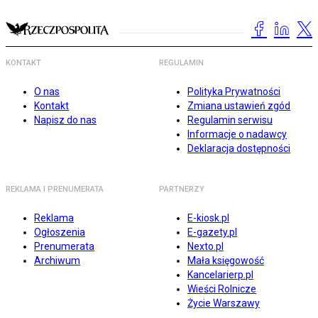
KONTAKT
REGULAMIN
O nas
Polityka Prywatności
Kontakt
Zmiana ustawień zgód
Napisz do nas
Regulamin serwisu
Informacje o nadawcy
Deklaracja dostępności
REKLAMA I PRENUMERATA
PARTNERZY
Reklama
E-kiosk.pl
Ogłoszenia
E-gazety.pl
Prenumerata
Nexto.pl
Archiwum
Mała księgowość
Kancelarierp.pl
Wieści Rolnicze
Życie Warszawy