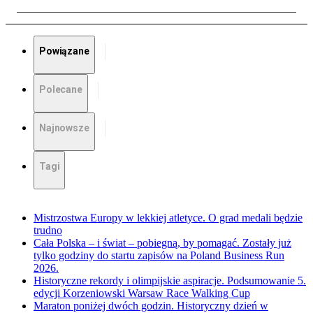
Powiązane
Polecane
Najnowsze
Tagi
Mistrzostwa Europy w lekkiej atletyce. O grad medali będzie
trudno
Cała Polska – i świat – pobiegną, by pomagać. Zostały już
tylko godziny do startu zapisów na Poland Business Run
2026.
Historyczne rekordy i olimpijskie aspiracje. Podsumowanie 5.
edycji Korzeniowski Warsaw Race Walking Cup
Maraton poniżej dwóch godzin. Historyczny dzień w