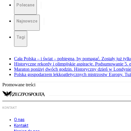
Polecane
Najnowsze
Tagi
Cała Polska – i świat – pobiegną, by pomagać. Zostały już tyl
Historyczne rekordy i olimpijskie aspiracje. Podsumowanie 5
Maraton poniżej dwóch godzin. Historyczny dzień w Londyni
Polska gospodarzem lekkoatletycznych mistrzostw Europy. Tuż
Promowane treści
KONTAKT
O nas
Kontakt