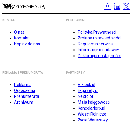
KONTAKT
REGULAMIN
O nas
Polityka Prywatności
Kontakt
Zmiana ustawień zgód
Napisz do nas
Regulamin serwisu
Informacje o nadawcy
Deklaracja dostępności
REKLAMA I PRENUMERATA
PARTNERZY
Reklama
E-kiosk.pl
Ogłoszenia
E-gazety.pl
Prenumerata
Nexto.pl
Archiwum
Mała księgowość
Kancelarierp.pl
Wieści Rolnicze
Życie Warszawy