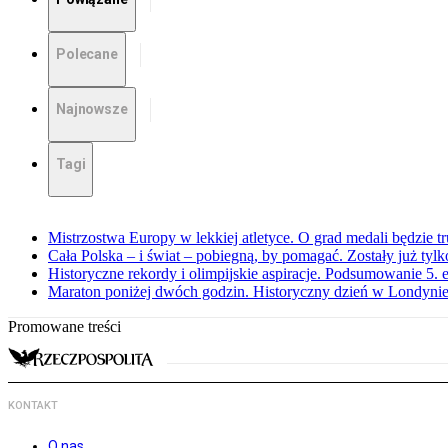
Polecane
Najnowsze
Tagi
Mistrzostwa Europy w lekkiej atletyce. O grad medali będzie t
Cała Polska – i świat – pobiegną, by pomagać. Zostały już tyl
Historyczne rekordy i olimpijskie aspiracje. Podsumowanie 5
Maraton poniżej dwóch godzin. Historyczny dzień w Londyni
Promowane treści
KONTAKT
O nas