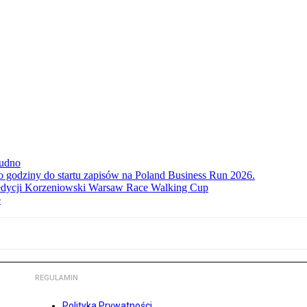
rudno
ko godziny do startu zapisów na Poland Business Run 2026.
. edycji Korzeniowski Warsaw Race Walking Cup
e
REGULAMIN
Polityka Prywatności