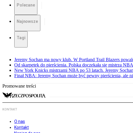
Polecane
Najnowsze
Tagi
Jeremy Sochan ma nowy klub. W Portland Trail Blazers powal
Od skarpetek do pierścienia. Polska doczekała się mistrza NB
New York Knicks mistrzami NBA po 53 latach. Jeremy Sochan
Finał NBA: Jeremy Sochan może być pewny pierścienia, ale ni
Promowane treści
KONTAKT
O nas
Kontakt