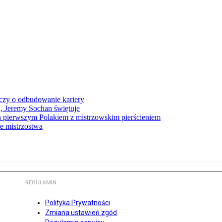
czy o odbudowanie kariery
A, Jeremy Sochan świętuje
 pierwszym Polakiem z mistrzowskim pierścieniem
e mistrzostwa
REGULAMIN
Polityka Prywatności
Zmiana ustawień zgód