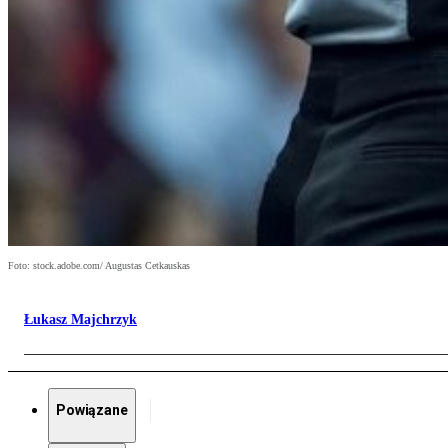
Foto: stock.adobe.com/ Augustas Cetkauskas
Łukasz Majchrzyk
Powiązane