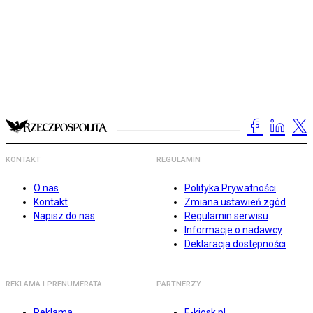
KONTAKT
REGULAMIN
O nas
Polityka Prywatności
Kontakt
Zmiana ustawień zgód
Napisz do nas
Regulamin serwisu
Informacje o nadawcy
Deklaracja dostępności
REKLAMA I PRENUMERATA
PARTNERZY
Reklama
E-kiosk.pl