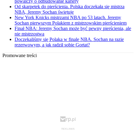
powalczy o odbudowanie kariery
Od skarpetek do pierścienia. Polska doczekała się mistrza
NBA, Jeremy Sochan świętuje
New York Knicks mistrzami NBA po 53 latach. Jeremy
Sochan pierwszym Polakiem z mistrzowskim pierścieniem
Finał NBA: Jeremy Sochan może być pewny pierścienia, ale
nie mistrzostwa
Doczekaliśmy się Polaka w finale NBA. Sochan na razie
rezerwowym, a jak radził sobie Gortat?
Promowane treści