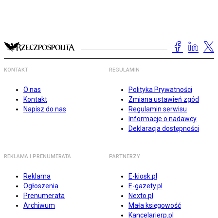
KONTAKT
REGULAMIN
O nas
Polityka Prywatności
Kontakt
Zmiana ustawień zgód
Napisz do nas
Regulamin serwisu
Informacje o nadawcy
Deklaracja dostępności
REKLAMA I PRENUMERATA
PARTNERZY
Reklama
E-kiosk.pl
Ogłoszenia
E-gazety.pl
Prenumerata
Nexto.pl
Archiwum
Mała księgowość
Kancelarierp.pl