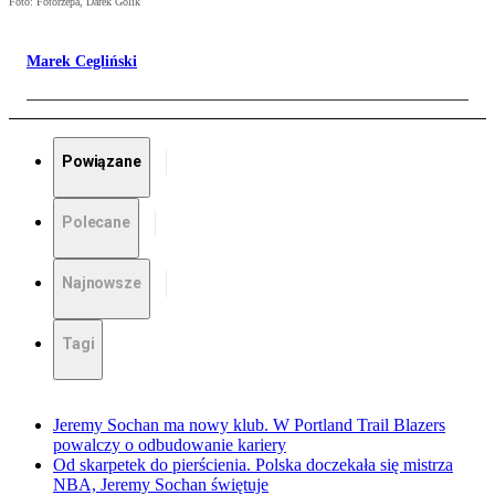
Foto: Fotorzepa, Darek Golik
Marek Cegliński
Powiązane
Polecane
Najnowsze
Tagi
Jeremy Sochan ma nowy klub. W Portland Trail Blazers
powalczy o odbudowanie kariery
Od skarpetek do pierścienia. Polska doczekała się mistrza
NBA, Jeremy Sochan świętuje