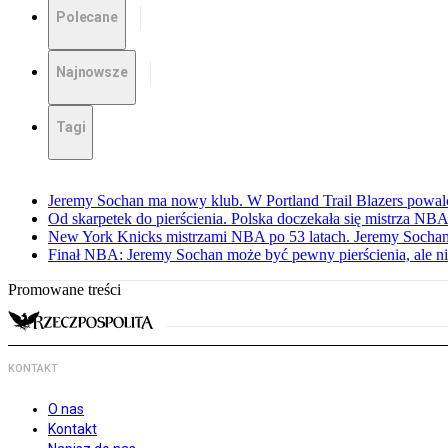
Polecane
Najnowsze
Tagi
Jeremy Sochan ma nowy klub. W Portland Trail Blazers powal
Od skarpetek do pierścienia. Polska doczekała się mistrza NB
New York Knicks mistrzami NBA po 53 latach. Jeremy Sochan
Finał NBA: Jeremy Sochan może być pewny pierścienia, ale ni
Promowane treści
KONTAKT
O nas
Kontakt