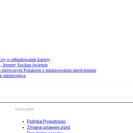
czy o odbudowanie kariery
A, Jeremy Sochan świętuje
 pierwszym Polakiem z mistrzowskim pierścieniem
e mistrzostwa
REGULAMIN
Polityka Prywatności
Zmiana ustawień zgód