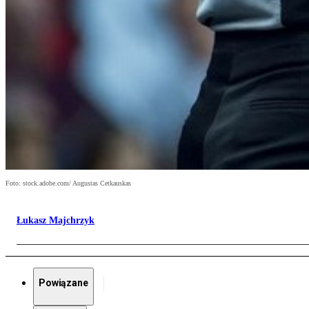
Foto: stock.adobe.com/ Augustas Cetkauskas
Łukasz Majchrzyk
Powiązane